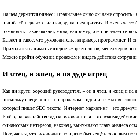
На чем держится бизнес? Правильнее было бы даже спросить «н
принёс ей первых клиентов, душа предприятия. И очень часто б
руководит. Такое бывает, когда, например, отец передаёт сво
Бывает и такое, что руководитель, например, программист. И о
Приходится нанимать интернет-маркетологов, менеджеров по пр
Можно пройти обучение продажам и видеть действия сотруднико
И чтец, и жнец, и на дуде игрец
Как ни крути, хороший руководитель – он и чтец, и жнец и на 
поскольку специалисты по продажам – одни из самых высокооп
который пишет SEO-тексты. Интернет-маркетинг – это дремучий
Ещё одна важнейшая задача руководителя – это взаимодействи
финансовых интересов, наконец, вынуждают главу бизнеса осва
Получается, что руководителю нужно быть ещё и хорошим поли