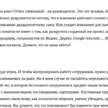
а ком»? Ответ очевидный – на руководителе. Это тот человек, б
изнес разрушается не потому, что в компании работают плохие со
ю компанию двадцатилетнему сыну. Или создает компанию для сын
н понятия не имеет о том, как раскрутить созданный им проект,
одажам, специалистов по Яндекс. Директ, Google Adwords…. Кто
в насквозь. Думаете, это не ваша забота?
дуде игрец. И чтобы контролировать работу сотрудников, нужно р
лачиваемых на рыке. Ни в коем случае не пытайтесь переложить
 лес, в котором без полного погружения в предмет никак нельз
е с внешним миром: поставщиками, партнерами. Постоянные пер
ивать такие вещи, как психология общения, умение убеждать, ор
тиком. Вы думаете, что это невозможно? Вы измените свое мнен