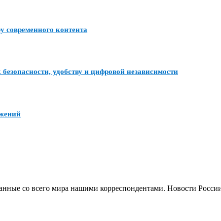
ру современного контента
 безопасности, удобству и цифровой независимости
ожений
анные со всего мира нашими корреспондентами. Новости России