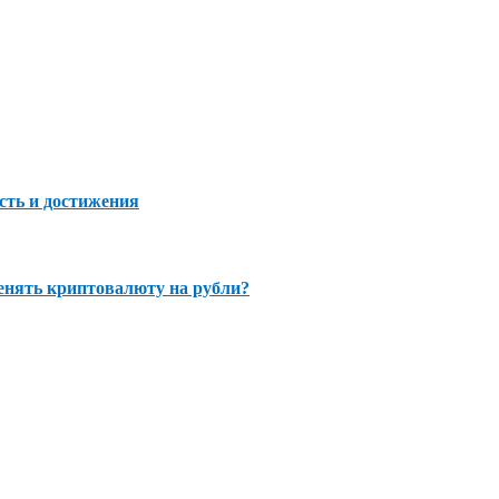
сть и достижения
нять криптовалюту на рубли?