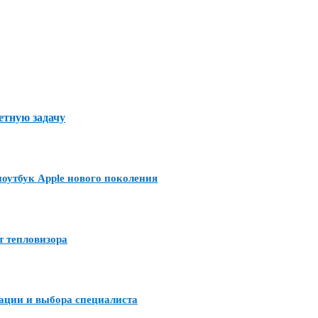
етную задачу
утбук Apple нового поколения
т тепловизора
тации и выбора специалиста